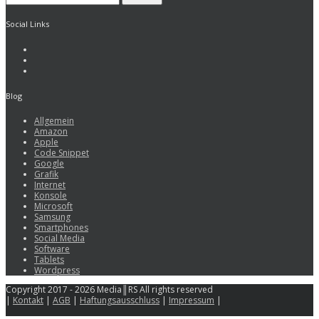
Social Links
Blog
Allgemein
Amazon
Apple
Code Snippet
Google
Grafik
Internet
Konsole
Microsoft
Samsung
Smartphones
Social Media
Software
Tablets
Wordpress
Copyright 2017 - 2026 Media║RS All rights reserved
|
Kontakt
|
AGB
|
Haftungsausschluss
|
Impressum
|