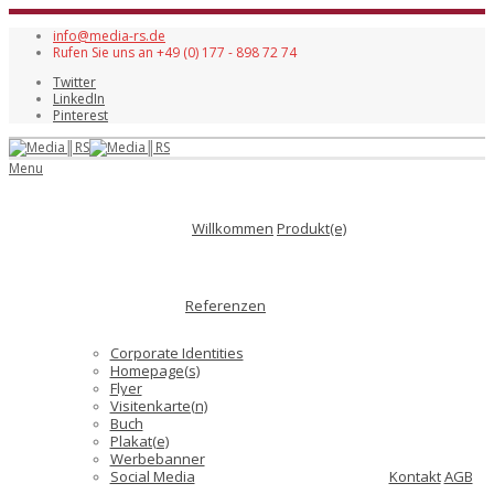
info@media-rs.de
Rufen Sie uns an +49 (0) 177 - 898 72 74
Twitter
LinkedIn
Pinterest
Menu
Willkommen
Produkt(e)
Referenzen
Corporate Identities
Homepage(s)
Flyer
Visitenkarte(n)
Buch
Plakat(e)
Werbebanner
Social Media
Kontakt
AGB