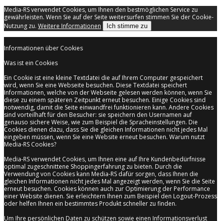
Media-RS verwendet Cookies, um Ihnen den bestmöglichen Service zu
gewährleisten. Wenn Sie auf der Seite weitersurfen stimmen Sie der Cookie-
Nutzung zu.
Weitere Informationen
Ich stimme zu
Informationen über Cookies
Was ist ein Cookies
Ein Cookie ist eine kleine Textdatei die auf Ihrem Computer gespeichert
wird, wenn Sie eine Webseite besuchen. Diese Textdatei speichert
Informationen, welche von der Webseite gelesen werden können, wenn Sie
diese zu einem späteren Zeitpunkt erneut besuchen. Einige Cookies sind
notwendig, damit die Seite einwandfrei funktionieren kann. Andere Cookies
sind vorteilhaft für den Besucher: sie speichern den Usernamen auf
genauso sichere Weise, wie zum Beispiel die Spracheinstellungen. Die
Cookies dienen dazu, dass Sie die gleichen Informationen nicht jedes Mal
eingeben müssen, wenn Sie eine Website erneut besuchen. Warum nutzt
Media-RS Cookies?
Media-RS verwendet Cookies, um Ihnen eine auf Ihre Kundenbedürfnisse
optimal zugeschnittene Shoppingerfahrung zu bieten. Durch die
Verwendung von Cookies kann Media-RS dafür sorgen, dass Ihnen die
gleichen Informationen nicht jedes Mal angezeigt werden, wenn Sie die Seite
erneut besuchen. Cookies können auch zur Optimierung der Performance
einer Website dienen. Sie erleichtern Ihnen zum Beispiel den Logout-Prozess
oder helfen Ihnen ein bestimmtes Produkt schneller zu finden.
Um Ihre persönlichen Daten zu schützen sowie einen Informationsverlust