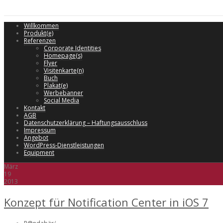
Willkommen
Produkt(e)
Referenzen
Corporate Identities
Homepage(s)
Flyer
Visitenkarte(n)
Buch
Plakat(e)
Werbebanner
Social Media
Kontakt
AGB
Datenschutzerklärung – Haftungsausschluss
Impressum
Angebot
WordPress-Dienstleistungen
Equipment
März
19
2013
Konzept für Notification Center in iOS 7