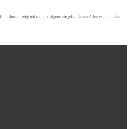
Shaik Imaduddin zeigt mit seinem folgend eingebundenen Video wie man das