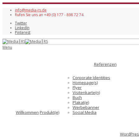
info@media-rs.de
Rufen Sie uns an +49 (0) 177 - 898 72 74
Twitter
LinkedIn
Pinterest
Menu
Referenzen
Corporate Identities
Homepage(s)
Flyer
Visitenkarte(n)
Buch
Plakat(e)
Werbebanner
Willkommen
Produkt(e)
Social Media
WordPress