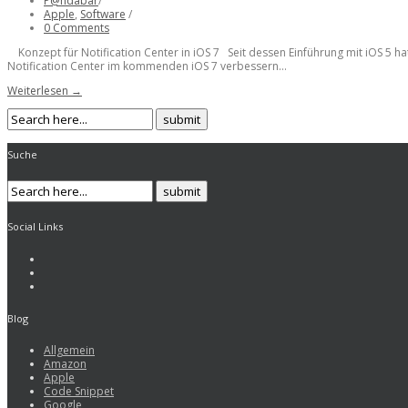
P@ndabär
/
Apple
,
Software
/
0 Comments
Konzept für Notification Center in iOS 7 Seit dessen Einführung mit iOS 5 h
Notification Center im kommenden iOS 7 verbessern...
Weiterlesen →
Suche
Social Links
Blog
Allgemein
Amazon
Apple
Code Snippet
Google