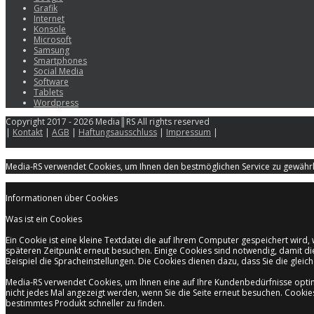
Grafik
Internet
Konsole
Microsoft
Samsung
Smartphones
Social Media
Software
Tablets
Wordpress
Copyright 2017 - 2026 Media║RS All rights reserved
|
Kontakt
|
AGB
|
Haftungsausschluss
|
Impressum
|
Media-RS verwendet Cookies, um Ihnen den bestmöglichen Service zu gewährle
Informationen über Cookies
Was ist ein Cookies
Ein Cookie ist eine kleine Textdatei die auf Ihrem Computer gespeichert wir
späteren Zeitpunkt erneut besuchen. Einige Cookies sind notwendig, damit di
Beispiel die Spracheinstellungen. Die Cookies dienen dazu, dass Sie die gle
Media-RS verwendet Cookies, um Ihnen eine auf Ihre Kundenbedürfnisse opti
nicht jedes Mal angezeigt werden, wenn Sie die Seite erneut besuchen. Cooki
bestimmtes Produkt schneller zu finden.