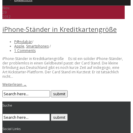
Nov.
29
2012
iPhone-Ständer in Kreditkartengröße
P@ndabär
/
Apple
,
Smartphones
/
1 Comments
iPhone-Ständer in Kreditkartengröße Es ist ein solider iPhone-Ständer,
der problemlos in einen Geldbeutel passt: der Card Stand. Die kleine
Erfindung aus Deutschland gibt es noch kurze Zeit auf indiegogo, eine
Art Kickstarter-Plattform. Der Card Stand im Kurztest: Er ist tatsächlich
nicht...
Weiterlesen →
Suche
Social Links