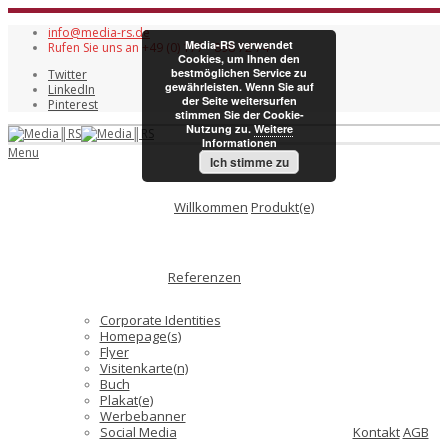
info@media-rs.de
Media-RS verwendet
Rufen Sie uns an +49 (0) 177 - 898 72 74
Cookies, um Ihnen den
bestmöglichen Service zu
Twitter
gewährleisten. Wenn Sie auf
LinkedIn
der Seite weitersurfen
Pinterest
stimmen Sie der Cookie-
Nutzung zu.
Weitere
Informationen
Menu
Ich stimme zu
Willkommen
Produkt(e)
Referenzen
Corporate Identities
Homepage(s)
Flyer
Visitenkarte(n)
Buch
Plakat(e)
Werbebanner
Social Media
Kontakt
AGB