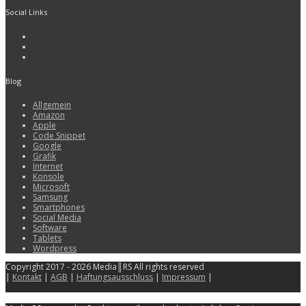
Social Links
Blog
Allgemein
Amazon
Apple
Code Snippet
Google
Grafik
Internet
Konsole
Microsoft
Samsung
Smartphones
Social Media
Software
Tablets
Wordpress
Copyright 2017 - 2026 Media║RS All rights reserved
|
Kontakt
|
AGB
|
Haftungsausschluss
|
Impressum
|