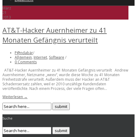
März
21
2013
AT&T-Hacker Auernheimer zu 41
Monaten Gefängnis verurteilt
P@ndabär
/
Allgemein
,
Internet
,
Software
/
0 Comments
AT&T-Hacker Auernheimer zu 41 Monaten Gefängnis verurteilt Andrew
Auernheimer, Netzname „weev“, wurde diese Woche zu 41 Monaten
Freiheitsstrafe verurteilt. Außerdem muss der Hacker an AT&T
Schadensersatz zahlen, weil er 2010 unzählige Kundendaten
veröffentlichte. Nach einem Prozess, der viele Fragen offen...
Weiterlesen →
Suche