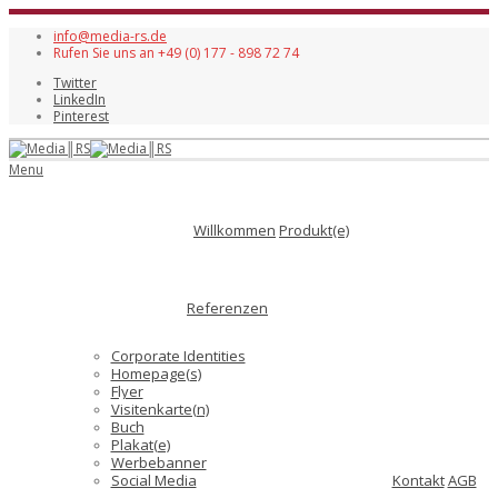
info@media-rs.de
Rufen Sie uns an +49 (0) 177 - 898 72 74
Twitter
LinkedIn
Pinterest
Menu
Willkommen
Produkt(e)
Referenzen
Corporate Identities
Homepage(s)
Flyer
Visitenkarte(n)
Buch
Plakat(e)
Werbebanner
Social Media
Kontakt
AGB