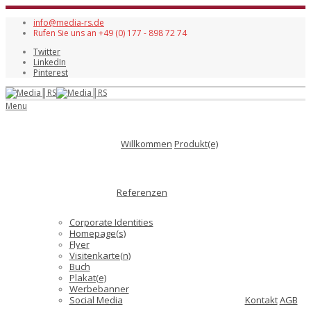
info@media-rs.de
Rufen Sie uns an +49 (0) 177 - 898 72 74
Twitter
LinkedIn
Pinterest
Menu
Willkommen
Produkt(e)
Referenzen
Corporate Identities
Homepage(s)
Flyer
Visitenkarte(n)
Buch
Plakat(e)
Werbebanner
Social Media
Kontakt
AGB