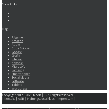
Social Links
Blog
Allgemein
Amazon
Apple
Code Snippet
Google
Grafik
Internet
Konsole
Microsoft
Samsung
Smartphones
Social Media
Software
Tablets
Wordpress
Copyright 2017 - 2026 Media║RS All rights reserved
|
Kontakt
|
AGB
|
Haftungsausschluss
|
Impressum
|