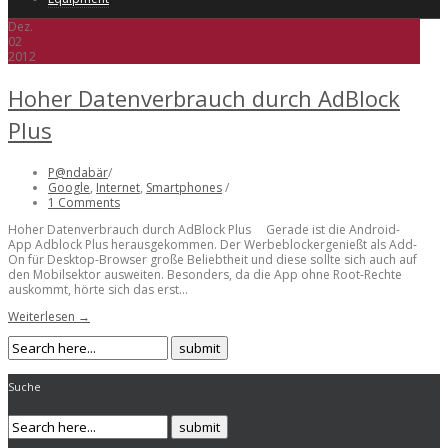
Dez.
02
2012
Hoher Datenverbrauch durch AdBlock
Plus
P@ndabär
/
Google
,
Internet
,
Smartphones
/
1 Comments
Hoher Datenverbrauch durch AdBlock Plus Gerade ist die Android-
App Adblock Plus herausgekommen. Der Werbeblockergenießt als Add-
On für Desktop-Browser große Beliebtheit und diese sollte sich auch auf
den Mobilsektor ausweiten. Besonders, da die App ohne Root-Rechte
auskommt, hörte sich das erst...
Weiterlesen →
Suche