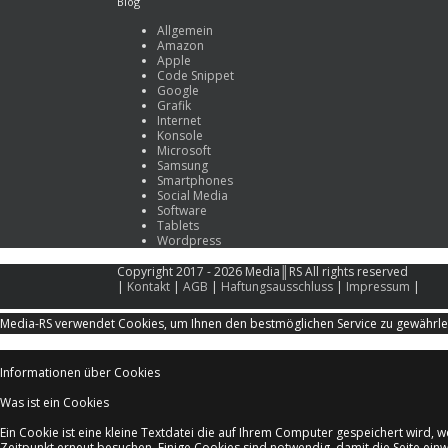
Blog
Allgemein
Amazon
Apple
Code Snippet
Google
Grafik
Internet
Konsole
Microsoft
Samsung
Smartphones
Social Media
Software
Tablets
Wordpress
Copyright 2017 - 2026 Media║RS All rights reserved
|
Kontakt
|
AGB
|
Haftungsausschluss
|
Impressum
|
Media-RS verwendet Cookies, um Ihnen den bestmöglichen Service zu gewährleis
Informationen über Cookies
Was ist ein Cookies
Ein Cookie ist eine kleine Textdatei die auf Ihrem Computer gespeichert wird,
Zeitpunkt erneut besuchen. Einige Cookies sind notwendig, damit die Seite ein