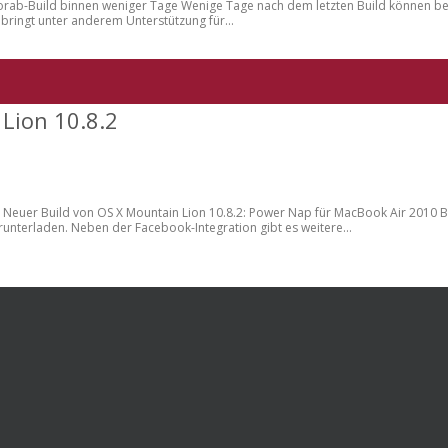
ab-Build binnen weniger Tage Wenige Tage nach dem letzten Build können bei A
 bringt unter anderem Unterstützung für...
Lion 10.8.2
uild von OS X Mountain Lion 10.8.2: Power Nap für MacBook Air 2010 Bei A
unterladen. Neben der Facebook-Integration gibt es weitere...