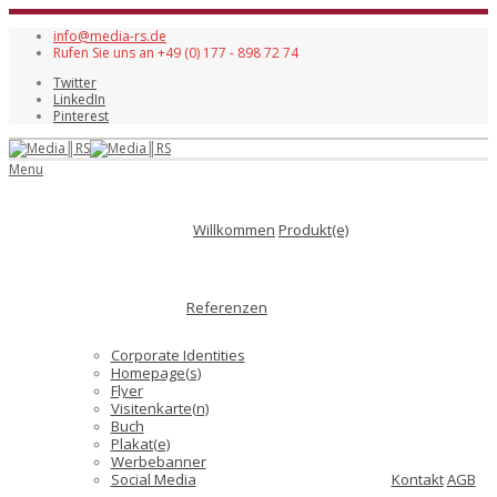
info@media-rs.de
Rufen Sie uns an +49 (0) 177 - 898 72 74
Twitter
LinkedIn
Pinterest
Menu
Willkommen
Produkt(e)
Referenzen
Corporate Identities
Homepage(s)
Flyer
Visitenkarte(n)
Buch
Plakat(e)
Werbebanner
Social Media
Kontakt
AGB