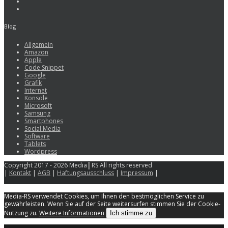
Blog
Allgemein
Amazon
Apple
Code Snippet
Google
Grafik
Internet
Konsole
Microsoft
Samsung
Smartphones
Social Media
Software
Tablets
Wordpress
Copyright 2017 - 2026 Media║RS All rights reserved
|
Kontakt
|
AGB
|
Haftungsausschluss
|
Impressum
|
Media-RS verwendet Cookies, um Ihnen den bestmöglichen Service zu
gewährleisten. Wenn Sie auf der Seite weitersurfen stimmen Sie der Cookie-
Nutzung zu.
Weitere Informationen
Ich stimme zu