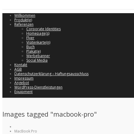
Willkommen
Produkt(e)
Referenzen
Corporate Identities
Homepage(s)
Flyer
Visitenkarte(n)
Buch
Plakat(e)
Werbebanner
Social Media
Kontakt
AGB
Datenschutzerklärung – Haftungsausschluss
Impressum
Angebot
WordPress-Dienstleistungen
Equipment
Images tagged "macbook-pro"
MacBook Pro