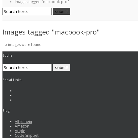
Images tagged "macbook-pro"
Images tagged "macbook-pro"
no images were found
Suche
Social Links
Blog
Allgemein
Amazon
Apple
Code Snippet