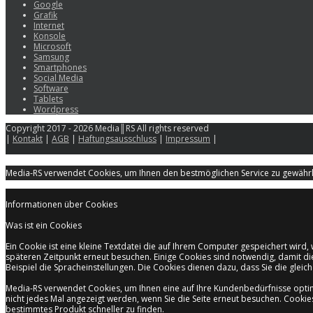
Google
Grafik
Internet
Konsole
Microsoft
Samsung
Smartphones
Social Media
Software
Tablets
Wordpress
Copyright 2017 - 2026 Media║RS All rights reserved
|
Kontakt
|
AGB
|
Haftungsausschluss
|
Impressum
|
Media-RS verwendet Cookies, um Ihnen den bestmöglichen Service zu gewährle
Informationen über Cookies
Was ist ein Cookies
Ein Cookie ist eine kleine Textdatei die auf Ihrem Computer gespeichert wir
späteren Zeitpunkt erneut besuchen. Einige Cookies sind notwendig, damit di
Beispiel die Spracheinstellungen. Die Cookies dienen dazu, dass Sie die gle
Media-RS verwendet Cookies, um Ihnen eine auf Ihre Kundenbedürfnisse opti
nicht jedes Mal angezeigt werden, wenn Sie die Seite erneut besuchen. Cooki
bestimmtes Produkt schneller zu finden.