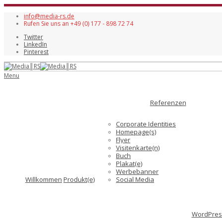
info@media-rs.de
Rufen Sie uns an +49 (0) 177 - 898 72 74
Twitter
LinkedIn
Pinterest
Menu
Referenzen
Corporate Identities
Homepage(s)
Flyer
Visitenkarte(n)
Buch
Plakat(e)
Werbebanner
Willkommen
Produkt(e)
Social Media
WordPress