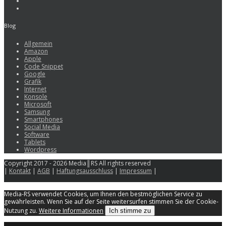
Blog
Allgemein
Amazon
Apple
Code Snippet
Google
Grafik
Internet
Konsole
Microsoft
Samsung
Smartphones
Social Media
Software
Tablets
Wordpress
Copyright 2017 - 2026 Media║RS All rights reserved
|
Kontakt
|
AGB
|
Haftungsausschluss
|
Impressum
|
Media-RS verwendet Cookies, um Ihnen den bestmöglichen Service zu
gewährleisten. Wenn Sie auf der Seite weitersurfen stimmen Sie der Cookie-
Nutzung zu.
Weitere Informationen
Ich stimme zu