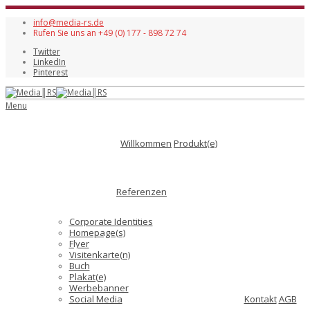
info@media-rs.de
Rufen Sie uns an +49 (0) 177 - 898 72 74
Twitter
LinkedIn
Pinterest
Menu
Willkommen
Produkt(e)
Referenzen
Corporate Identities
Homepage(s)
Flyer
Visitenkarte(n)
Buch
Plakat(e)
Werbebanner
Social Media
Kontakt
AGB