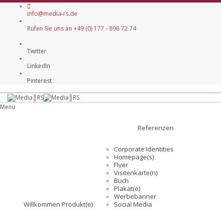
info@media-rs.de
Rufen Sie uns an +49 (0) 177 - 898 72 74
Twitter
LinkedIn
Pinterest
Menu
Referenzen
Corporate Identities
Homepage(s)
Flyer
Visitenkarte(n)
Buch
Plakat(e)
Werbebanner
Willkommen
Produkt(e)
Social Media