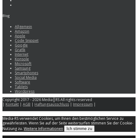
Blog
Allgemein
Amazon
Apple
Code Snippet
Google
Grafik
Internet
Konsole
Microsoft
Samsung
Smartphones
Social Media
Software
Tablets
Wordpress
Copyright 2017 - 2026 Media║RS All rights reserved
|
Kontakt
|
AGB
|
Haftungsausschluss
|
Impressum
|
Media-RS verwendet Cookies, um Ihnen den bestmöglichen Service zu
gewährleisten. Wenn Sie auf der Seite weitersurfen stimmen Sie der Cookie-
Nutzung zu.
Weitere Informationen
Ich stimme zu