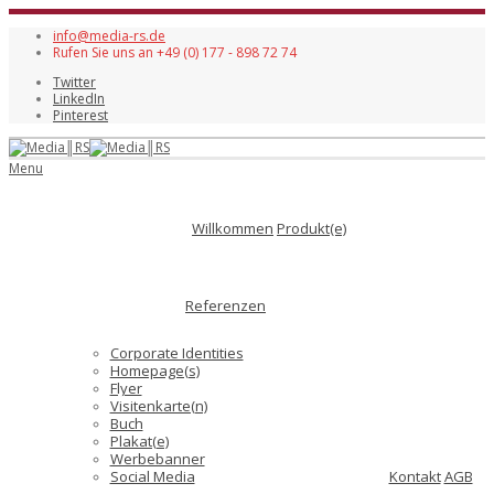
info@media-rs.de
Rufen Sie uns an +49 (0) 177 - 898 72 74
Twitter
LinkedIn
Pinterest
Menu
Willkommen
Produkt(e)
Referenzen
Corporate Identities
Homepage(s)
Flyer
Visitenkarte(n)
Buch
Plakat(e)
Werbebanner
Social Media
Kontakt
AGB