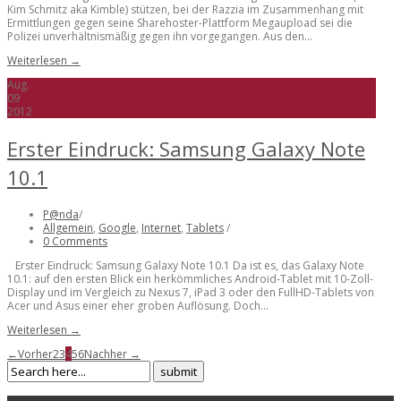
Kim Schmitz aka Kimble) stützen, bei der Razzia im Zusammenhang mit
Ermittlungen gegen seine Sharehoster-Plattform Megaupload sei die
Polizei unverhältnismäßig gegen ihn vorgegangen. Aus den...
Weiterlesen →
Aug.
09
2012
Erster Eindruck: Samsung Galaxy Note
10.1
P@nda
/
Allgemein
,
Google
,
Internet
,
Tablets
/
0 Comments
Erster Eindruck: Samsung Galaxy Note 10.1 Da ist es, das Galaxy Note
10.1: auf den ersten Blick ein herkömmliches Android-Tablet mit 10-Zoll-
Display und im Vergleich zu Nexus 7, iPad 3 oder den FullHD-Tablets von
Acer und Asus einer eher groben Auflösung. Doch...
Weiterlesen →
←Vorher
2
3
4
5
6
Nachher →