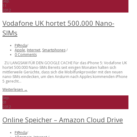
Sep.
11
2012
Vodafone UK hortet 500.000 Nano-
SIMs
P@nda
/
Apple
,
Internet
,
Smartphones
/
0 Comments
ZU LANGSAM FÜR DEN GOOGLE CACHE Für das iPhone 5: Vodafone UK
hortet 500.000 Nano-SIMs Bereits seit einigen Monaten halten sich
mittlerweile Gerüchte, dass sich die Mobilfunkprovider mit den neuen
nano-SIMs eindecken, um den Ansturm nach Apples kommenden iPhone
5 gerecht...
Weiterlesen →
Sep.
01
2012
Online Speicher – Amazon Cloud Drive
P@nda
/