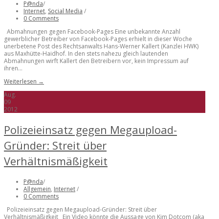
P@nda
/
Internet
,
Social Media
/
0 Comments
Abmahnungen gegen Facebook-Pages Eine unbekannte Anzahl
gewerblicher Betreiber von Facebook-Pages erhielt in dieser Woche
unerbetene Post des Rechtsanwalts Hans-Werner Kallert (Kanzlei HWK)
aus Maxhütte-Haidhof. In den stets nahezu gleich lautenden
Abmahnungen wirft Kallert den Betreibern vor, kein Impressum auf
ihren...
Weiterlesen →
Aug.
09
2012
Polizeieinsatz gegen Megaupload-
Gründer: Streit über
Verhältnismäßigkeit
P@nda
/
Allgemein
,
Internet
/
0 Comments
Polizeieinsatz gegen Megaupload-Gründer: Streit über
Verhältnismäßigkeit Ein Video könnte die Aussage von Kim Dotcom (aka