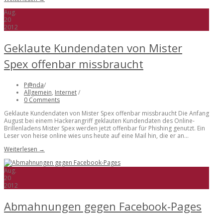
Aug.
20
2012
Geklaute Kundendaten von Mister
Spex offenbar missbraucht
P@nda
/
Allgemein
,
Internet
/
0 Comments
Geklaute Kundendaten von Mister Spex offenbar missbraucht Die Anfang
August bei einem Hackerangriff geklauten Kundendaten des Online-
Brillenladens Mister Spex werden jetzt offenbar für Phishing genutzt. Ein
Leser von heise online wies uns heute auf eine Mail hin, die er an...
Weiterlesen →
Aug.
20
2012
Abmahnungen gegen Facebook-Pages