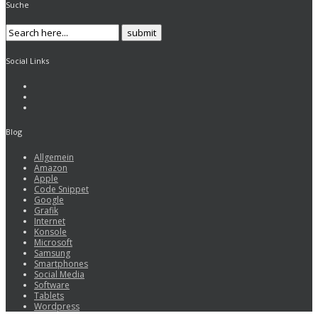
Suche
Social Links
Blog
Allgemein
Amazon
Apple
Code Snippet
Google
Grafik
Internet
Konsole
Microsoft
Samsung
Smartphones
Social Media
Software
Tablets
Wordpress