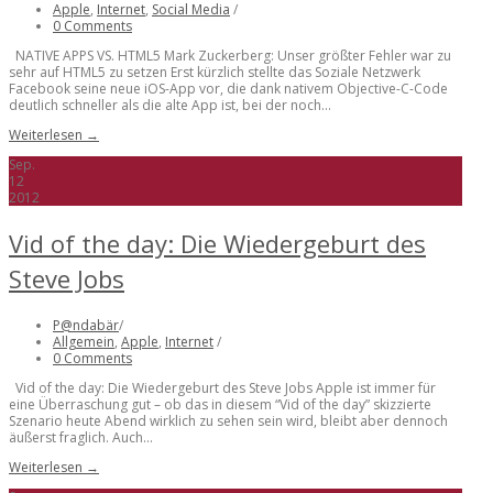
Apple
,
Internet
,
Social Media
/
0 Comments
NATIVE APPS VS. HTML5 Mark Zuckerberg: Unser größter Fehler war zu
sehr auf HTML5 zu setzen Erst kürzlich stellte das Soziale Netzwerk
Facebook seine neue iOS-App vor, die dank nativem Objective-C-Code
deutlich schneller als die alte App ist, bei der noch...
Weiterlesen →
Sep.
12
2012
Vid of the day: Die Wiedergeburt des
Steve Jobs
P@ndabär
/
Allgemein
,
Apple
,
Internet
/
0 Comments
Vid of the day: Die Wiedergeburt des Steve Jobs Apple ist immer für
eine Überraschung gut – ob das in diesem “Vid of the day” skizzierte
Szenario heute Abend wirklich zu sehen sein wird, bleibt aber dennoch
äußerst fraglich. Auch...
Weiterlesen →