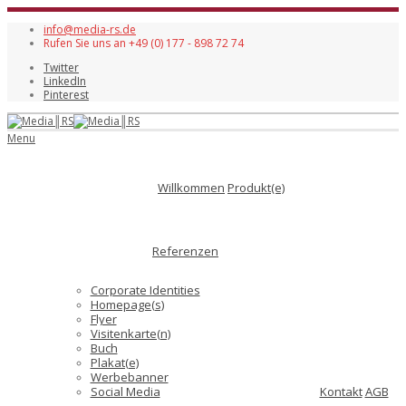
info@media-rs.de
Rufen Sie uns an +49 (0) 177 - 898 72 74
Twitter
LinkedIn
Pinterest
Menu
Willkommen
Produkt(e)
Referenzen
Corporate Identities
Homepage(s)
Flyer
Visitenkarte(n)
Buch
Plakat(e)
Werbebanner
Social Media
Kontakt
AGB