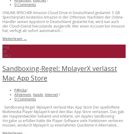
Allgemein
,
Internet
/
0 Comments
ONLINE-SPEICHER Amazon Cloud Drive in Deutschland gestartet: 5 GB
Speicherplatz kostenlos Amazon in der Offensive: Nachdem der Online-
Händler seinen Appstore in Deutschland gestartet hat, wird nun auch
der Cloud-Dienst hierzulande ausgerollt. Wer einen Account bei Amazon
hat, verfügt ab sofort automatisch...
Weiterlesen →
Aug.
20
2012
Sandboxing-Regel: MplayerX verlässt
Mac App Store
P@nda
/
Allgemein
,
Apple
,
Internet
/
0 Comments
Sandboxing-Regel: MplayerX verlässt Mac App Store Der quelloffene
Multimedia-Player MplayerX wird den Mac App Store verlassen. Das gab
der Hauptentwickler bekannt und erklärte, um Apples Sandboxing-
Vorgabe zu erfüllen hätte die Player-Software viele Funktionen verlieren
müssen, wodurch MplayerX zu einerlahmen Quicktime-X-Alternative...
Weiterlesen →