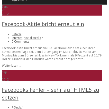
Sep.
26
2012
Facebook-Aktie bricht erneut ein
P@nda
/
Internet
,
Social Media
/
0 Comments
Facebook-Aktie bricht erneut ein Die Facebook-Aktie hat einen ihrer
schwärzesten Tage seit dem Börsengang im Mai erlebt. Sie verlor am
Montag bis zum Börsenschluss in New York mehr als 9 Prozent auf 20,79
Dollar. Grund für den Einbruch waren erneut hochgekochte...
Weiterlesen →
Sep.
13
2012
Facebooks Fehler – sehr auf HTML5 zu
setzen
P@nda
/